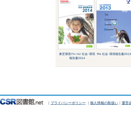
東芝環境ｿﾘｭｰｼｮﾝ 社会･環境
ﾃﾙﾑ 社会･環境報告書2013
報告書2014
｜
プライバシーポリシー
｜
個人情報の取扱い
｜
運営