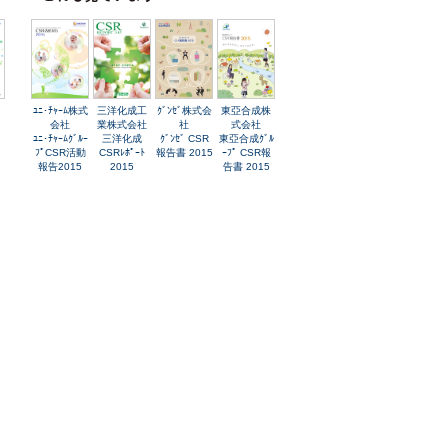
ﾕﾆ･ﾁｬｰﾑ株式
三洋化成工
ｸﾞﾝｾﾞ株式会
東亞合成株
会社
業株式会社
社
式会社
ﾕﾆ･ﾁｬｰﾑｸﾞﾙｰ
三洋化成
ｸﾞﾝｾﾞ CSR
東亞合成ｸﾞﾙ
ﾌﾟCSR活動
CSRﾚﾎﾟｰﾄ
報告書 2015
ｰﾌﾟ CSR報
報告2015
2015
告書 2015