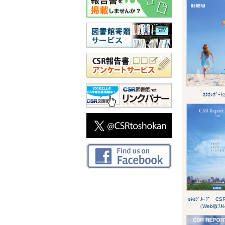
ｶﾈｶﾚﾎﾟｰﾄ
ｶﾈｶｸﾞﾙｰﾌﾟ CSR
（Web版ﾌﾙﾚ