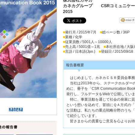
カネカグループ CSRコミュニケー
2015
■
発行月 / 2015年7月
■
総ページ数 / 36P
■
業種 / 化学
■
従業員数 / 5001人～10000人
■
売上高 / 5001億～1兆
■
本社所在地 / 大阪
■
言語 / 日本語(Jpn.)
■
登録日 / 2015/09/18
報告書概要
はじめまして、カネカＣＳＲ委員会事務
当社は2013年から、ステークホルダー
めに、冊子を「CSR Communicatio
発行し、フルデータをWebで公開してい
特に、事業活動を通じて社会の発展に貢
という想いを込めて、冒頭にＱＡ方式の「H
な活動は、私たちの重点戦略分野のうち「
て紹介しています。
皆さまからの貴重なご意見を心よりお待