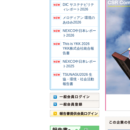
DIC サステナビリテ
ィレポート2026
メロディアン 環境の
あゆみ2026
NEXCO中日本レポー
ト2026
This is YKK 2026
YKK株式会社統合報
告書
NEXCO中日本レポー
ト2025
TSUNAGU2026 生
協・環境・社会活動
報告書