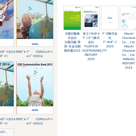
大陽日酸株
富士ﾌｲﾙﾑﾎｰﾙ
ﾃﾞﾝｶ株式会
Hitachi
式会社
ﾃﾞｨﾝｸﾞｽ株式
社
Chemical
大陽日酸 環
会社
ﾃﾞﾝｶﾚﾎﾟｰﾄ
Co.，Ltd.
境･社会活動
FUJIFILM
2023
Hitachi
報告書2015
SUSTAINABILITY
Chemical
ﾚﾎﾟｰﾄ2015
ｶﾈｶｸﾞﾙｰﾌﾟ CSRｺﾐｭﾆｹｰｼ
REPORT
Co.，Ltd.
ﾎﾟｰﾄ）
ｮﾝﾌﾞｯｸ2014
2025
ANNUAL
REPORT
2015
ﾚﾎﾟｰﾄ2014
ｶﾈｶｸﾞﾙｰﾌﾟ CSRｺﾐｭﾆｹｰｼ
ﾎﾟｰﾄ）
ｮﾝﾌﾞｯｸ2013