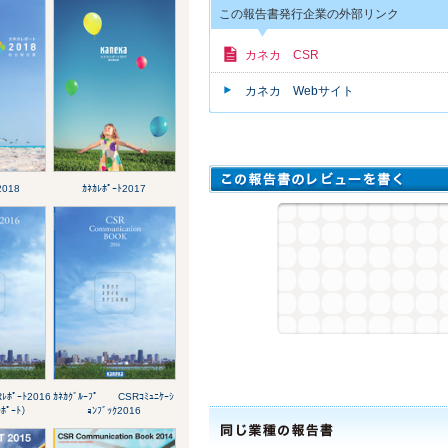
この報告書発行企業の外部リンク
カネカ CSR
カネカ Webサイト
2018
ｶﾈｶﾚﾎﾟｰﾄ2017
ﾚﾎﾟｰﾄ2016
ｶﾈｶｸﾞﾙｰﾌﾟ CSRｺﾐｭﾆｹｰｼ
ﾎﾟｰﾄ）
ｮﾝﾌﾞｯｸ2016