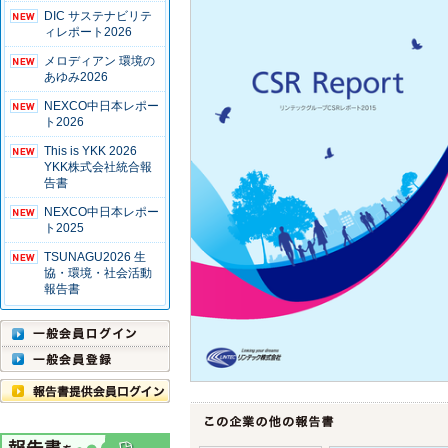
DIC サステナビリテ
ィレポート2026
メロディアン 環境の
あゆみ2026
NEXCO中日本レポー
ト2026
This is YKK 2026
YKK株式会社統合報
告書
NEXCO中日本レポー
ト2025
TSUNAGU2026 生
協・環境・社会活動
報告書