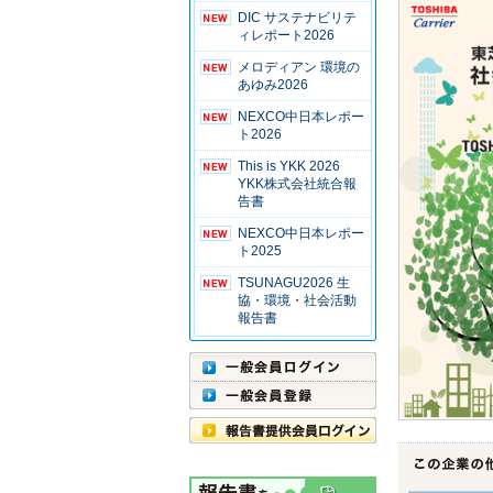
DIC サステナビリテ
ィレポート2026
メロディアン 環境の
あゆみ2026
NEXCO中日本レポー
ト2026
This is YKK 2026
YKK株式会社統合報
告書
NEXCO中日本レポー
ト2025
TSUNAGU2026 生
協・環境・社会活動
報告書