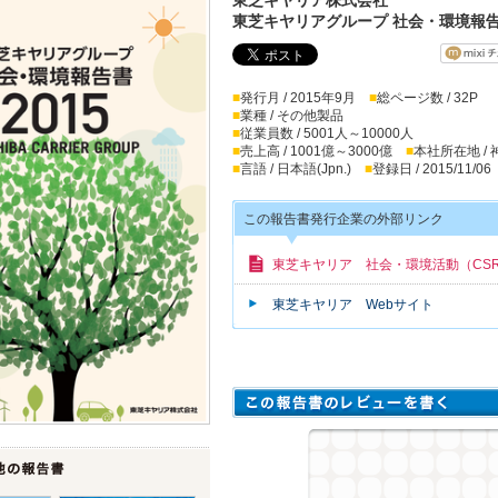
東芝キヤリアグループ 社会・環境報告書
■
発行月 / 2015年9月
■
総ページ数 / 32P
■
業種 / その他製品
■
従業員数 / 5001人～10000人
■
売上高 / 1001億～3000億
■
本社所在地 /
■
言語 / 日本語(Jpn.)
■
登録日 / 2015/11/06
この報告書発行企業の外部リンク
東芝キヤリア 社会・環境活動（CS
東芝キヤリア Webサイト