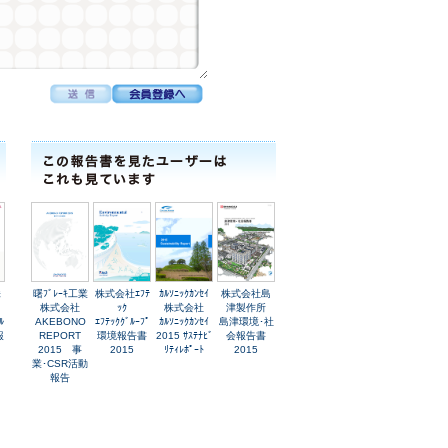
株
曙ﾌﾞﾚｰｷ工業
株式会社ｴﾌﾃ
ｶﾙｿﾆｯｸｶﾝｾｲ
株式会社島
株式会社
ｯｸ
株式会社
津製作所
ﾙ
AKEBONO
ｴﾌﾃｯｸｸﾞﾙｰﾌﾟ
ｶﾙｿﾆｯｸｶﾝｾｲ
島津環境･社
報
REPORT
環境報告書
2015 ｻｽﾃﾅﾋﾞ
会報告書
2015 事
2015
ﾘﾃｨﾚﾎﾟｰﾄ
2015
業･CSR活動
報告