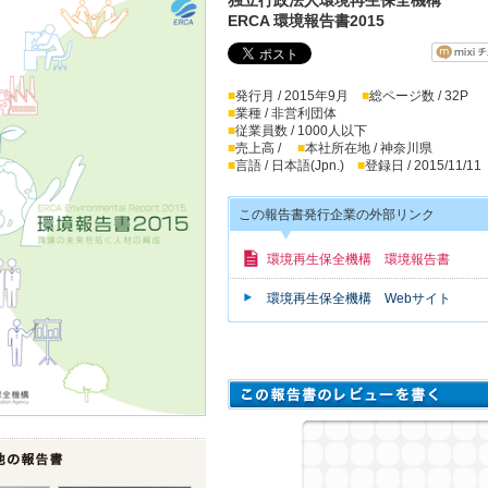
ERCA 環境報告書2015
■
発行月 / 2015年9月
■
総ページ数 / 32P
■
業種 / 非営利団体
■
従業員数 / 1000人以下
■
売上高 /
■
本社所在地 / 神奈川県
■
言語 / 日本語(Jpn.)
■
登録日 / 2015/11/11
この報告書発行企業の外部リンク
環境再生保全機構 環境報告書
環境再生保全機構 Webサイト