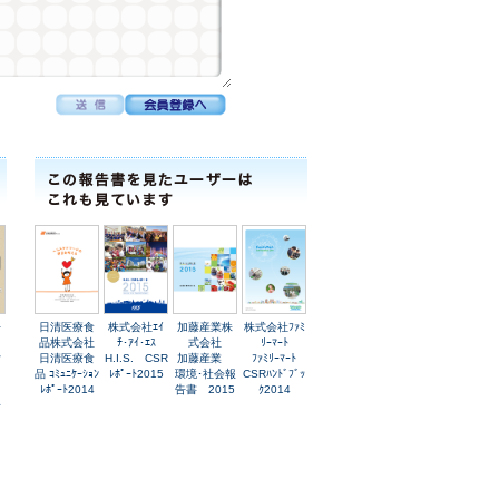
ｰ
日清医療食
株式会社ｴｲ
加藤産業株
株式会社ﾌｧﾐ
品株式会社
ﾁ･ｱｲ･ｴｽ
式会社
ﾘｰﾏｰﾄ
女
日清医療食
H.I.S. CSR
加藤産業
ﾌｧﾐﾘｰﾏｰﾄ
日
品 ｺﾐｭﾆｹｰｼｮﾝ
ﾚﾎﾟｰﾄ2015
環境･社会報
CSRﾊﾝﾄﾞﾌﾞｯ
に
ﾚﾎﾟｰﾄ2014
告書 2015
ｸ2014
子
～