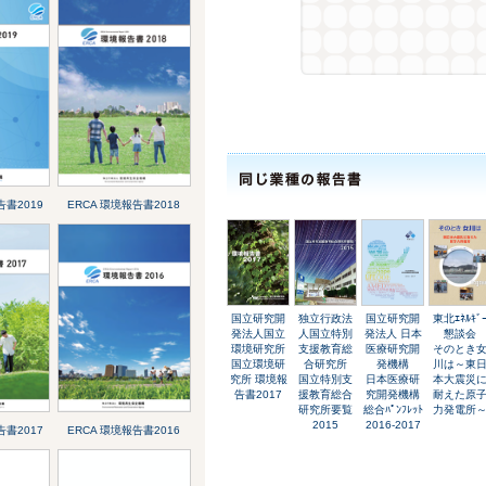
告書2019
ERCA 環境報告書2018
国立研究開
独立行政法
国立研究開
東北ｴﾈﾙｷﾞ
発法人国立
人国立特別
発法人 日本
懇談会
環境研究所
支援教育総
医療研究開
そのとき
国立環境研
合研究所
発機構
川は～東
究所 環境報
国立特別支
日本医療研
本大震災
告書2017
援教育総合
究開発機構
耐えた原
研究所要覧
総合ﾊﾟﾝﾌﾚｯﾄ
力発電所
2015
2016-2017
告書2017
ERCA 環境報告書2016