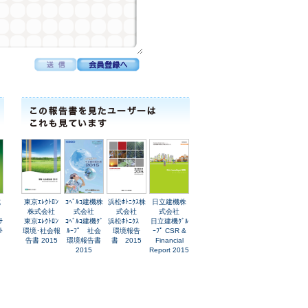
式
東京ｴﾚｸﾄﾛﾝ
ｺﾍﾞﾙｺ建機株
浜松ﾎﾄﾆｸｽ株
日立建機株
株式会社
式会社
式会社
式会社
ﾃ
東京ｴﾚｸﾄﾛﾝ
ｺﾍﾞﾙｺ建機ｸﾞ
浜松ﾎﾄﾆｸｽ
日立建機ｸﾞﾙ
ﾄ
環境･社会報
ﾙｰﾌﾟ 社会
環境報告
ｰﾌﾟ CSR &
告書 2015
環境報告書
書 2015
Financial
2015
Report 2015