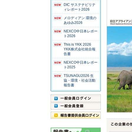
DIC サステナビリテ
ィレポート2026
メロディアン 環境の
あゆみ2026
NEXCO中日本レポー
ト2026
This is YKK 2026
YKK株式会社統合報
告書
NEXCO中日本レポー
ト2025
TSUNAGU2026 生
協・環境・社会活動
報告書