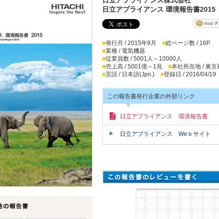
日立アプライアンス 環境報告書2015
■
発行月 / 2015年9月
■
総ページ数 / 16P
■
業種 / 電気機器
■
従業員数 / 5001人～10000人
■
売上高 / 5001億～1兆
■
本社所在地 / 東京
■
言語 / 日本語(Jpn.)
■
登録日 / 2016/04/19
この報告書発行企業の外部リンク
日立アプライアンス 環境報告書
日立アプライアンス Weｂサイト