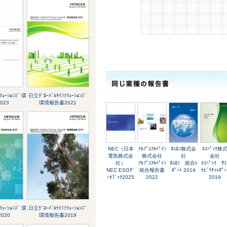
ﾘｭｰｼｮﾝｽﾞ 環
日立ｸﾞﾛｰﾊﾞﾙﾗｲﾌｿﾘｭｰｼｮﾝｽﾞ
023
環境報告書2021
NEC（日本
ｱﾙﾌﾟｽｱﾙﾊﾟｲﾝ
ｵﾑﾛﾝ株式会
ｴｽﾍﾟｯｸ株
電気株式会
株式会社
社
会社
社）
ｱﾙﾌﾟｽｱﾙﾊﾟｲﾝ
ｵﾑﾛﾝ 統合ﾚ
ｴｽﾍﾟｯｸ ｻｽ
NEC ESGﾃﾞ
統合報告書
ﾎﾟｰﾄ 2014
ﾅﾋﾞﾘﾃｨﾚﾎﾟｰ
ｰﾀﾌﾞｯｸ2025
2022
2019
ﾘｭｰｼｮﾝｽﾞ 環
日立ｸﾞﾛｰﾊﾞﾙﾗｲﾌｿﾘｭｰｼｮﾝｽﾞ
020
環境報告書2019