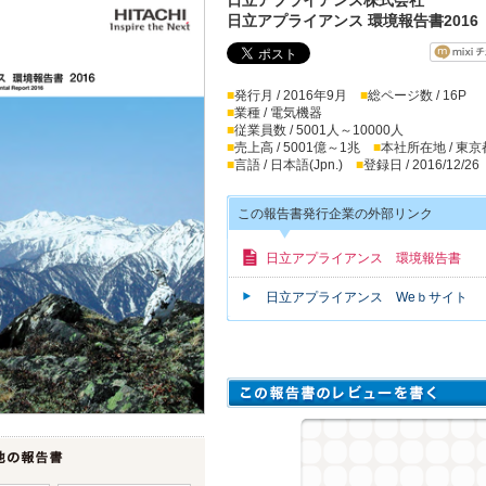
日立アプライアンス 環境報告書2016
■
発行月 / 2016年9月
■
総ページ数 / 16P
■
業種 / 電気機器
■
従業員数 / 5001人～10000人
■
売上高 / 5001億～1兆
■
本社所在地 / 東京
■
言語 / 日本語(Jpn.)
■
登録日 / 2016/12/26
この報告書発行企業の外部リンク
日立アプライアンス 環境報告書
日立アプライアンス Weｂサイト