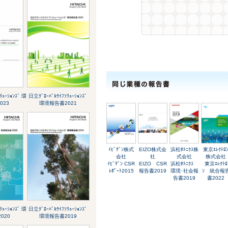
ﾘｭｰｼｮﾝｽﾞ 環
日立ｸﾞﾛｰﾊﾞﾙﾗｲﾌｿﾘｭｰｼｮﾝｽﾞ
023
環境報告書2021
ｲﾋﾞﾃﾞﾝ株式
EIZO株式会
浜松ﾎﾄﾆｸｽ株
東京ｴﾚｸﾄﾛ
会社
社
式会社
株式会社
ｲﾋﾞﾃﾞﾝ CSR
EIZO CSR
浜松ﾎﾄﾆｸｽ
東京ｴﾚｸﾄﾛ
ﾚﾎﾟｰﾄ2015
報告書2019
環境･社会報
ﾝ 統合報
告書2019
書2022
ﾘｭｰｼｮﾝｽﾞ 環
日立ｸﾞﾛｰﾊﾞﾙﾗｲﾌｿﾘｭｰｼｮﾝｽﾞ
020
環境報告書2019