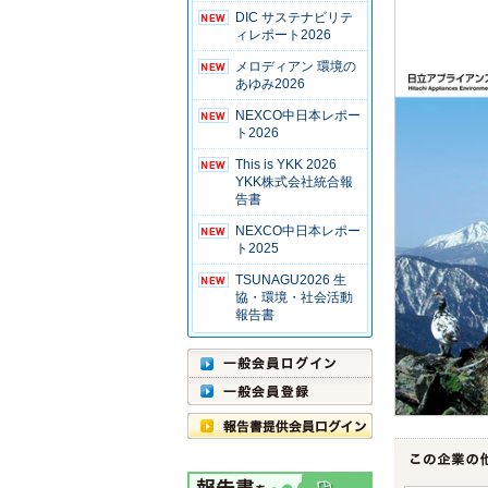
DIC サステナビリテ
ィレポート2026
メロディアン 環境の
あゆみ2026
NEXCO中日本レポー
ト2026
This is YKK 2026
YKK株式会社統合報
告書
NEXCO中日本レポー
ト2025
TSUNAGU2026 生
協・環境・社会活動
報告書