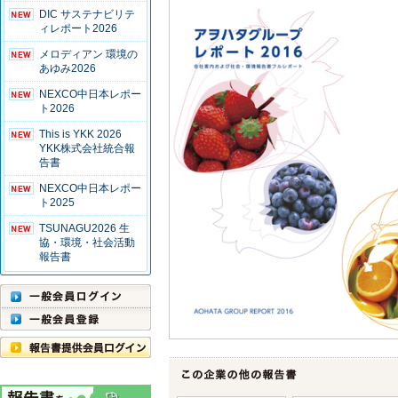
DIC サステナビリテ
ィレポート2026
メロディアン 環境の
あゆみ2026
NEXCO中日本レポー
ト2026
This is YKK 2026
YKK株式会社統合報
告書
NEXCO中日本レポー
ト2025
TSUNAGU2026 生
協・環境・社会活動
報告書