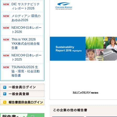
DIC サステナビリテ
ィレポート2026
メロディアン 環境の
あゆみ2026
NEXCO中日本レポー
ト2026
This is YKK 2026
YKK株式会社統合報
告書
NEXCO中日本レポー
ト2025
TSUNAGU2026 生
協・環境・社会活動
報告書