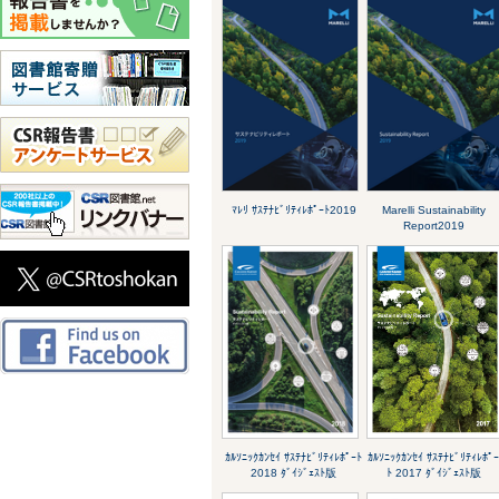
ﾏﾚﾘ ｻｽﾃﾅﾋﾞﾘﾃｨﾚﾎﾟｰﾄ2019
Marelli Sustainability
Report2019
ｶﾙｿﾆｯｸｶﾝｾｲ ｻｽﾃﾅﾋﾞﾘﾃｨﾚﾎﾟｰﾄ
ｶﾙｿﾆｯｸｶﾝｾｲ ｻｽﾃﾅﾋﾞﾘﾃｨﾚﾎﾟ
2018 ﾀﾞｲｼﾞｪｽﾄ版
ﾄ 2017 ﾀﾞｲｼﾞｪｽﾄ版