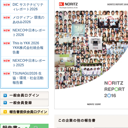
DIC サステナビリテ
ィレポート2026
メロディアン 環境の
あゆみ2026
NEXCO中日本レポー
ト2026
This is YKK 2026
YKK株式会社統合報
告書
NEXCO中日本レポー
ト2025
TSUNAGU2026 生
協・環境・社会活動
報告書