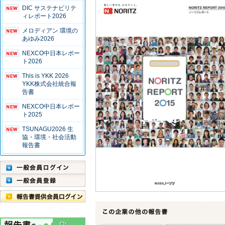
DIC サステナビリテ
ィレポート2026
メロディアン 環境の
あゆみ2026
NEXCO中日本レポー
ト2026
This is YKK 2026
YKK株式会社統合報
告書
NEXCO中日本レポー
ト2025
TSUNAGU2026 生
協・環境・社会活動
報告書