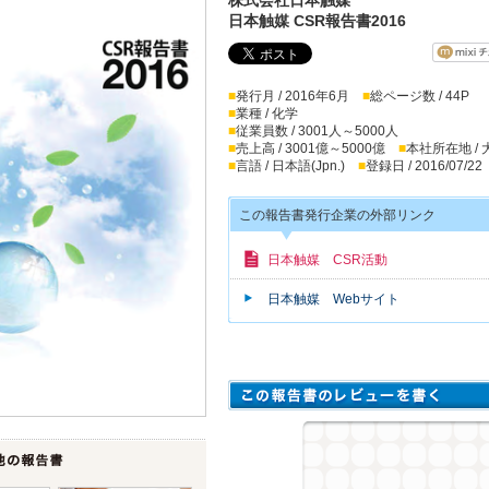
日本触媒 CSR報告書2016
■
発行月 / 2016年6月
■
総ページ数 / 44P
■
業種 / 化学
■
従業員数 / 3001人～5000人
■
売上高 / 3001億～5000億
■
本社所在地 /
■
言語 / 日本語(Jpn.)
■
登録日 / 2016/07/22
この報告書発行企業の外部リンク
日本触媒 CSR活動
日本触媒 Webサイト