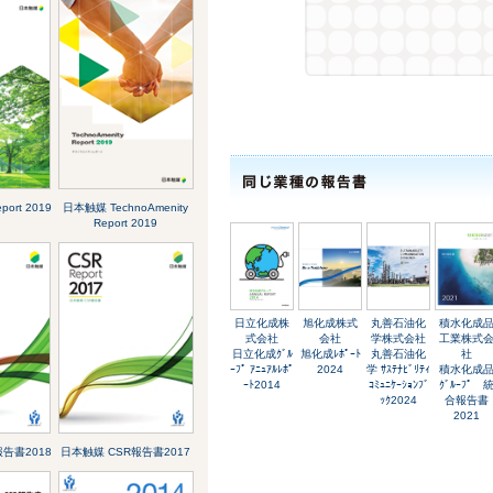
ort 2019
日本触媒 TechnoAmenity
Report 2019
日立化成株
旭化成株式
丸善石油化
積水化成
式会社
会社
学株式会社
工業株式
日立化成ｸﾞﾙ
旭化成ﾚﾎﾟｰﾄ
丸善石油化
社
ｰﾌﾟ ｱﾆｭｱﾙﾚﾎﾟ
2024
学 ｻｽﾃﾅﾋﾞﾘﾃｨ
積水化成
ｰﾄ2014
ｺﾐｭﾆｹｰｼｮﾝﾌﾞ
ｸﾞﾙｰﾌﾟ 
ｯｸ2024
合報告書
2021
告書2018
日本触媒 CSR報告書2017