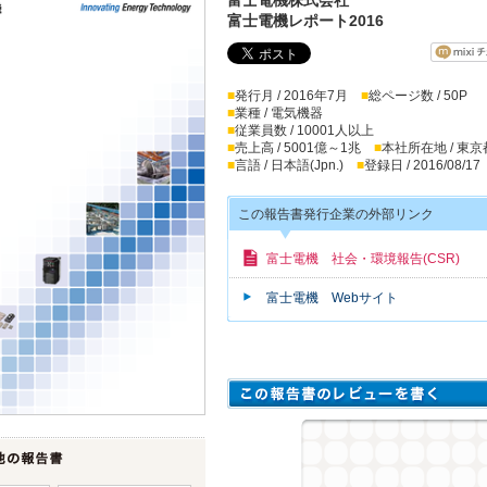
富士電機レポート2016
■
発行月 / 2016年7月
■
総ページ数 / 50P
■
業種 / 電気機器
■
従業員数 / 10001人以上
■
売上高 / 5001億～1兆
■
本社所在地 / 東京
■
言語 / 日本語(Jpn.)
■
登録日 / 2016/08/17
この報告書発行企業の外部リンク
富士電機 社会・環境報告(CSR)
富士電機 Webサイト