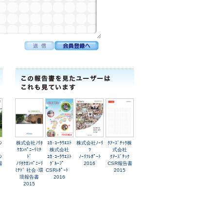
ﾝ
株式会社ﾉﾘﾀ
ｺｶ･ｺｰﾗｳｴｽﾄ
株式会社ﾉｰﾘ
ｸｱｰｽﾞﾃｯｸ株
ｹｶﾝﾊﾟﾆｰﾘﾐﾃ
株式会社
ﾂ
式会社
ﾝ
ﾄﾞ
ｺｶ･ｺｰﾗｳｴｽﾄ
ﾉｰﾘﾂﾚﾎﾟｰﾄ
ｸｱｰｽﾞﾃｯｸ
書
ﾉﾘﾀｹｶﾝﾊﾟﾆｰﾘ
ｸﾞﾙｰﾌﾟ
2016
CSR報告書
ﾐﾃﾄﾞ 社会･環
CSRﾚﾎﾟｰﾄ
2015
境報告書
2016
2015