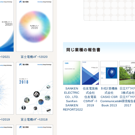
ﾄ2021
富士電機ﾚﾎﾟｰﾄ2020
SANKEN
住友電装株
ｶｼｵ計算機株
日立ｱﾌﾟﾗｲｱ
ELECTRIC
式会社
式会社
ｽ株式会社
CO., LTD.
住友電装
CASIO CSR
日立ｱﾌﾟﾗｲｱ
SanKen
CSRﾚﾎﾟｰﾄ
Communication
ｽ 環境報告
SANKEN
2019
Book 2013
2017
REPORT2022
ﾄ2019
富士電機ﾚﾎﾟｰﾄ2018