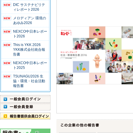
DIC サステナビリテ
ィレポート2026
メロディアン 環境の
あゆみ2026
NEXCO中日本レポー
ト2026
This is YKK 2026
YKK株式会社統合報
告書
NEXCO中日本レポー
ト2025
TSUNAGU2026 生
協・環境・社会活動
報告書