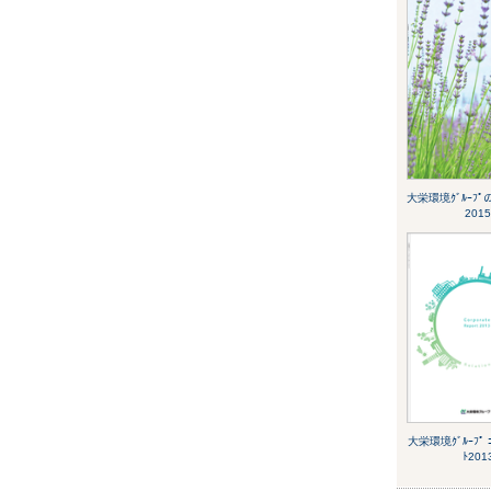
大栄環境ｸﾞﾙｰﾌ
2015
大栄環境ｸﾞﾙｰﾌﾟ ｺｰ
ﾄ201