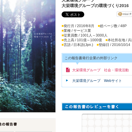
大栄環境グループの環境づくり2016
■
発行月 / 2016年8月
■
総ページ数 / 48P
■
業種 / サービス業
■
従業員数 / 1001人～3000人
■
売上高 / 101億～1000億
■
本社所在地 / 
■
言語 / 日本語(Jpn.)
■
登録日 / 2016/10/14
この報告書発行企業の外部リンク
大栄環境グループ 社会・環境活動
大栄環境グループ Webサイト