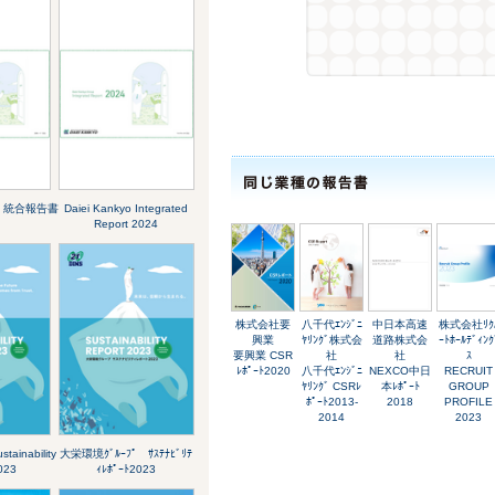
ﾟ 統合報告書
Daiei Kankyo Integrated
Report 2024
株式会社要
八千代ｴﾝｼﾞﾆ
中日本高速
株式会社ﾘｸ
興業
ﾔﾘﾝｸﾞ株式会
道路株式会
ｰﾄﾎｰﾙﾃﾞｨﾝｸ
要興業 CSR
社
社
ｽ
ﾚﾎﾟｰﾄ2020
八千代ｴﾝｼﾞﾆ
NEXCO中日
RECRUIT
ﾔﾘﾝｸﾞ CSRﾚ
本ﾚﾎﾟｰﾄ
GROUP
ﾎﾟｰﾄ2013-
2018
PROFILE
2014
2023
tainability
大栄環境ｸﾞﾙｰﾌﾟ ｻｽﾃﾅﾋﾞﾘﾃ
2023
ｨﾚﾎﾟｰﾄ2023