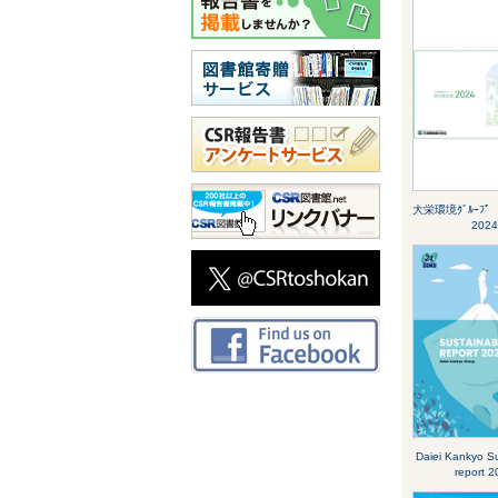
大栄環境ｸﾞﾙｰﾌ
2024
Daiei Kankyo Sus
report 