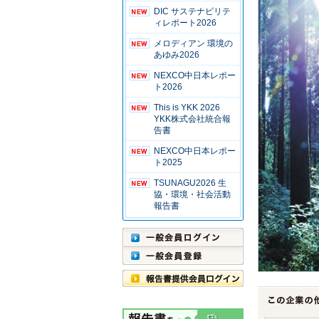
DIC サステナビリテ
ィレポート2026
メロディアン 環境の
あゆみ2026
NEXCO中日本レポー
ト2026
This is YKK 2026
YKK株式会社統合報
告書
NEXCO中日本レポー
ト2025
TSUNAGU2026 生
協・環境・社会活動
報告書