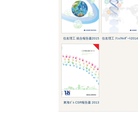
住友理工 統合報告書2015
住友理工 ｱﾆｭｱﾙﾚﾎﾟｰﾄ2014
東海ｺﾞﾑ CSR報告書 2013