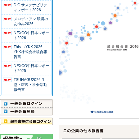
DIC サステナビリテ
ィレポート2026
メロディアン 環境の
あゆみ2026
NEXCO中日本レポー
ト2026
This is YKK 2026
YKK株式会社統合報
告書
NEXCO中日本レポー
ト2025
TSUNAGU2026 生
協・環境・社会活動
報告書