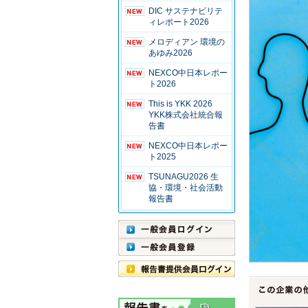
DIC サステナビリテ
ィレポート2026
メロディアン 環境の
あゆみ2026
NEXCO中日本レポー
ト2026
This is YKK 2026
YKK株式会社統合報
告書
NEXCO中日本レポー
ト2025
TSUNAGU2026 生
協・環境・社会活動
報告書