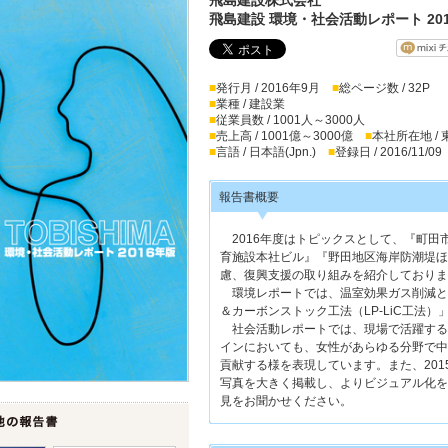
飛島建設 環境・社会活動レポート 20
■
発行月 / 2016年9月
■
総ページ数 / 32P
■
業種 / 建設業
■
従業員数 / 1001人～3000人
■
売上高 / 1001億～3000億
■
本社所在地 /
■
言語 / 日本語(Jpn.)
■
登録日 / 2016/11/09
報告書概要
2016年度はトピックスとして、『町田
育施設本社ビル』『野田地区海岸防潮堤ほ
慮、復興支援の取り組みを紹介しておりま
環境レポートでは、温室効果ガス削減と
＆カーボンストック工法（LP-LiC工法
社会活動レポートでは、現場で活躍する
インにおいても、女性があらゆる分野で中
貢献する様を表現しています。また、20
写真を大きく掲載し、よりビジュアル化を
見をお聞かせください。