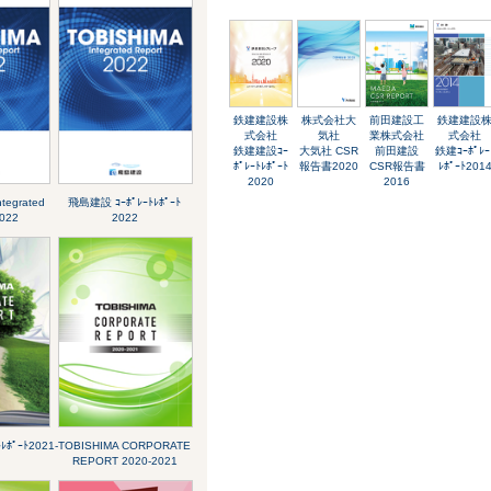
鉄建建設株
株式会社大
前田建設工
鉄建建設
式会社
気社
業株式会社
式会社
鉄建建設ｺｰ
大気社 CSR
前田建設
鉄建ｺｰﾎﾟﾚｰ
ﾎﾟﾚｰﾄﾚﾎﾟｰﾄ
報告書2020
CSR報告書
ﾚﾎﾟｰﾄ201
2020
2016
tegrated
飛島建設 ｺｰﾎﾟﾚｰﾄﾚﾎﾟｰﾄ
2022
2022
ﾎﾟｰﾄ2021-
TOBISHIMA CORPORATE
REPORT 2020-2021