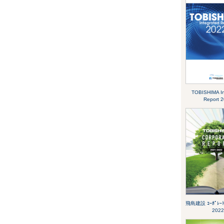
TOBISHIMA In
Report 
飛島建設 ｺｰﾎﾟﾚｰﾄﾚ
2022