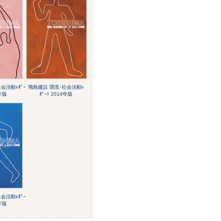
会活動ﾚﾎﾟｰ
飛島建設 環境･社会活動ﾚ
5年版
ﾎﾟｰﾄ 2014年版
会活動ﾚﾎﾟｰ
3年版