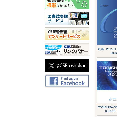
飛島ﾎｰﾙﾃﾞｨﾝｸ
2025
TOBISHIMA C
REPORT 