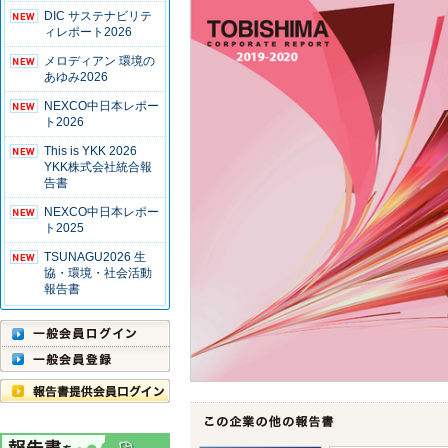
DIC サステナビリテ
ィレポート2026
メロディアン 環境の
あゆみ2026
NEXCO中日本レポー
ト2026
This is YKK 2026
YKK株式会社統合報
告書
NEXCO中日本レポー
ト2025
TSUNAGU2026 生
協・環境・社会活動
報告書