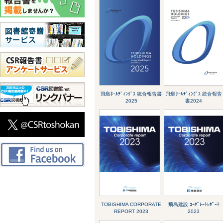
飛島ﾎｰﾙﾃﾞｨﾝｸﾞｽ 統合報告書
飛島ﾎｰﾙﾃﾞｨﾝｸﾞｽ 統合報告
2025
書2024
TOBISHIMA CORPORATE
飛島建設 ｺｰﾎﾟﾚｰﾄﾚﾎﾟｰﾄ
REPORT 2023
2023