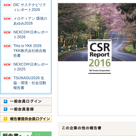
DIC サステナビリテ
ィレポート2026
メロディアン 環境の
あゆみ2026
NEXCO中日本レポー
ト2026
This is YKK 2026
YKK株式会社統合報
告書
NEXCO中日本レポー
ト2025
TSUNAGU2026 生
協・環境・社会活動
報告書