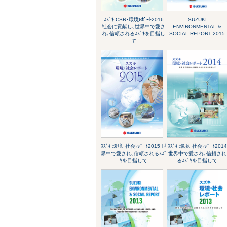
ｽｽﾞｷ CSR･環境ﾚﾎﾟｰﾄ2016
SUZUKI
社会に貢献し､世界中で愛さ
ENVIRONMENTAL &
れ､信頼されるｽｽﾞｷを目指し
SOCIAL REPORT 2015
て
ｽｽﾞｷ 環境･社会ﾚﾎﾟｰﾄ2015 世
ｽｽﾞｷ 環境･社会ﾚﾎﾟｰﾄ2014
界中で愛され､信頼されるｽｽﾞ
世界中で愛され､信頼され
ｷを目指して
るｽｽﾞｷを目指して