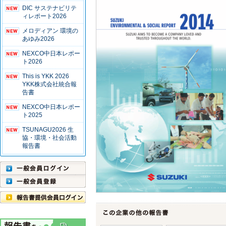
DIC サステナビリテ
ィレポート2026
メロディアン 環境の
あゆみ2026
NEXCO中日本レポー
ト2026
This is YKK 2026
YKK株式会社統合報
告書
NEXCO中日本レポー
ト2025
TSUNAGU2026 生
協・環境・社会活動
報告書