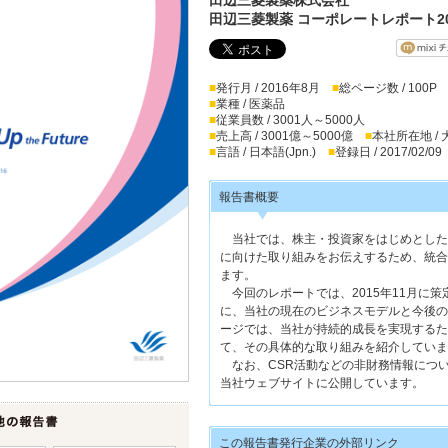
田辺三菱製薬 コーポレートレポート20
■
発行月 / 2016年8月
■
総ページ数 / 100P
■
業種 / 医薬品
■
従業員数 / 3001人～5000人
■
売上高 / 3001億～5000億
■
本社所在地 /
■
言語 / 日本語(Jpn.)
■
登録日 / 2017/02/09
報告書概要
当社では、株主・投資家をはじめとした
に向けた取り組みをお伝えするため、統合
ます。
今回のレポートでは、2015年11月に
に、当社の現在のビジネスモデルと今後の
ージでは、当社が持続的成長を実現するた
て、その具体的な取り組みを紹介していま
なお、CSR活動などの非財務情報につい
当社ウェブサイトに公開しています。
この報告書発行企業の外部リンク