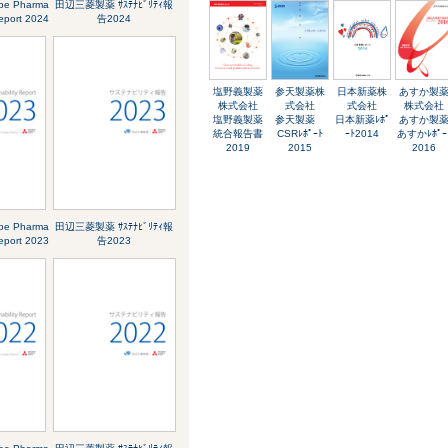
abe Pharma
田辺三菱製薬 ｻｽﾃﾅﾋﾞﾘﾃｨ報
Report 2024
告2024
塩野義製薬
参天製薬株
日本新薬株
あすか製
株式会社
式会社
式会社
株式会社
塩野義製薬
参天製薬
日本新薬ﾚﾎﾟ
あすか製
統合報告書
CSRﾚﾎﾟｰﾄ
ｰﾄ2014
あすかﾚﾎﾟｰ
2019
2015
2016
abe Pharma
田辺三菱製薬 ｻｽﾃﾅﾋﾞﾘﾃｨ報
Report 2023
告2023