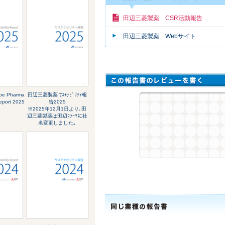
田辺三菱製薬 CSR活動報告
田辺三菱製薬 Webサイト
abe Pharma
田辺三菱製薬 ｻｽﾃﾅﾋﾞﾘﾃｨ報
Report 2025
告2025
※2025年12月1日より､田
辺三菱製薬は田辺ﾌｧｰﾏに社
名変更しました｡