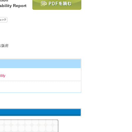
bility Report
 大阪府
lity