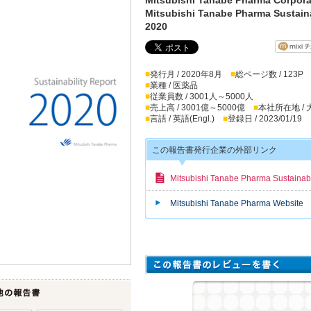
Mitsubishi Tanabe Pharma Sustaina
2020
■
発行月 / 2020年8月
■
総ページ数 / 123P
■
業種 / 医薬品
■
従業員数 / 3001人～5000人
■
売上高 / 3001億～5000億
■
本社所在地 /
■
言語 / 英語(Engl.)
■
登録日 / 2023/01/19
この報告書発行企業の外部リンク
Mitsubishi Tanabe Pharma Sustainabi
Mitsubishi Tanabe Pharma Website