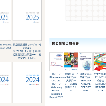
abe Pharma
田辺三菱製薬 ｻｽﾃﾅﾋﾞﾘﾃｨ報
Report 2025
告2025
※2025年12月1日より､田
辺三菱製薬は田辺ﾌｧｰﾏに社
名変更しました｡
ROHTO
大塚ﾎｰﾙﾃﾞｨﾝ
日本全薬工
あすか製薬
Pharmaceutical
ｸﾞｽ株式会社
業株式会社
ｰﾙﾃﾞｨﾝｸﾞｽ
Co., Ltd.
大塚ｸﾞﾙｰ
ZENOAQ
式会社
ROHTO
ﾌﾟ CSR報
ANNUAL
ASKA HD
Well-being
告書２０１
REPORT
REPORT
Report
４
2024
2023
Integrated
Report 2025