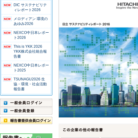
DIC サステナビリテ
ィレポート2026
メロディアン 環境の
あゆみ2026
NEXCO中日本レポー
ト2026
This is YKK 2026
YKK株式会社統合報
告書
NEXCO中日本レポー
ト2025
TSUNAGU2026 生
協・環境・社会活動
報告書