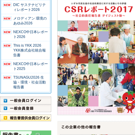
DIC サステナビリテ
ィレポート2026
メロディアン 環境の
あゆみ2026
NEXCO中日本レポー
ト2026
This is YKK 2026
YKK株式会社統合報
告書
NEXCO中日本レポー
ト2025
TSUNAGU2026 生
協・環境・社会活動
報告書