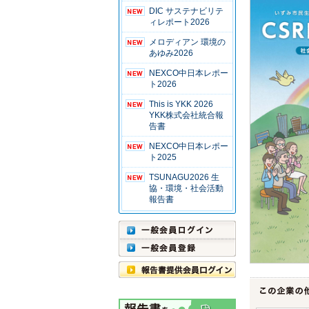
DIC サステナビリテ
ィレポート2026
メロディアン 環境の
あゆみ2026
NEXCO中日本レポー
ト2026
This is YKK 2026
YKK株式会社統合報
告書
NEXCO中日本レポー
ト2025
TSUNAGU2026 生
協・環境・社会活動
報告書