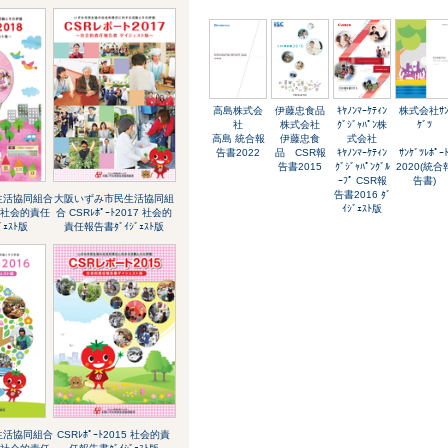
高島株式会
伊藤忠食品
ｷﾔﾉﾝﾏｰｹﾃｨﾝ
株式会社ｻ
社
株式会社
ｸﾞｼﾞｬﾊﾟﾝ株
ｹﾞﾂ
高島 統合報
伊藤忠食
式会社
告書2022
品 CSR報
ｷﾔﾉﾝﾏｰｹﾃｨﾝ
ｻﾝｹﾞﾂﾚﾎﾟｰ
告書2015
ｸﾞｼﾞｬﾊﾟﾝｸﾞﾙ
2020(統合
ｰﾌﾟ CSR報
告書)
告書2016 ﾀﾞ
生活協同組合
大阪いずみ市民生活協同組
ｲｼﾞｪｽﾄ版
18 社会的責任
合 CSRﾚﾎﾟｰﾄ2017 社会的
ﾞｪｽﾄ版
責任報告書ﾀﾞｲｼﾞｪｽﾄ版
生活協同組合
CSRﾚﾎﾟｰﾄ2015 社会的責