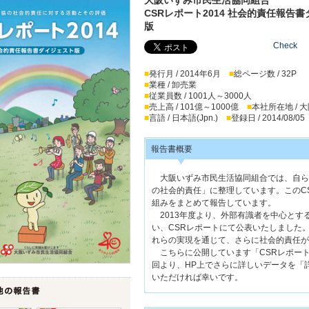
CSRレポート2014 社会的責任報告
版
Check
■
発行月 / 2014年6月
■
総ページ数 / 32P
■
業種 / 卸売業
■
従業員数 / 1001人～3000人
■
売上高 / 101億～1000億
■
本社所在地 / 
■
言語 / 日本語(Jpn.)
■
登録日 / 2014/08/05
報告書概要
大阪いずみ市民生活協同組合では、自らが果
の社会的責任」に整理しています。このC
組みをまとめて報告しています。
2013年度より、外部有識者を中心とす
い、CSRレポートにて公表いたしました
れらの実現を通じて、さらに社会的責任が
こちらに公開しています「CSRレポート
回より、HP上でさらに詳しいデータを「
いただければ幸いです。