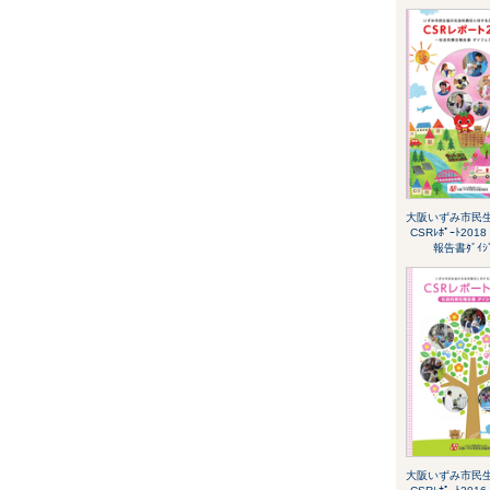
大阪いずみ市民
CSRﾚﾎﾟｰﾄ20
報告書ﾀﾞｲｼ
大阪いずみ市民