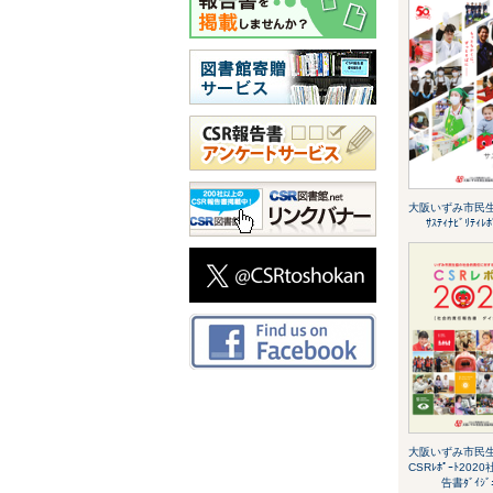
大阪いずみ市民
ｻｽﾃｨﾅﾋﾞﾘﾃｨﾚ
大阪いずみ市民
CSRﾚﾎﾟｰﾄ20
告書ﾀﾞｲｼﾞ