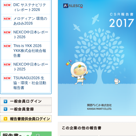
DIC サステナビリテ
ィレポート2026
メロディアン 環境の
あゆみ2026
NEXCO中日本レポー
ト2026
This is YKK 2026
YKK株式会社統合報
告書
NEXCO中日本レポー
ト2025
TSUNAGU2026 生
協・環境・社会活動
報告書