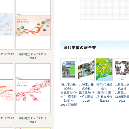
ﾎﾟｰﾄ 2025
中部電力ｸﾞﾙｰﾌﾟﾚﾎﾟｰﾄ
2024
東北電力株
北陸電力株
東邦ｶﾞｽ株式
九州電力
式会社
式会社
会社
式会社
東北電力ｸﾞﾙ
北陸電力ｸﾞﾙ
東邦ｶﾞｽ 環
九州電
ｰﾌﾟ 環境行
ｰﾌﾟの現状
境･社会報告
CSR報告
動ﾚﾎﾟｰﾄ
2016
書2015
2015
2017 詳細版
ﾎﾟｰﾄ 2023
中部電力ｸﾞﾙｰﾌﾟﾚﾎﾟｰﾄ
2022