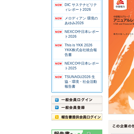
DIC サステナビリテ
ィレポート2026
メロディアン 環境の
あゆみ2026
NEXCO中日本レポー
ト2026
This is YKK 2026
YKK株式会社統合報
告書
NEXCO中日本レポー
ト2025
TSUNAGU2026 生
協・環境・社会活動
報告書