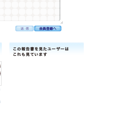
株
力
書