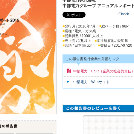
中部電力グループ アニュアルレポート 
Check
■
発行月 / 2016年7月
■
総ページ数 / 98P
■
業種 / 電気・ガス業
■
従業員数 / 10001人以上
■
売上高 / 1兆以上
■
本社所在地 / 愛知県
■
言語 / 日本語(Jpn.)
■
登録日 / 2017/07/20
この報告書発行企業の外部リンク
中部電力 CSR（企業の社会的責任
中部電力 Webサイト