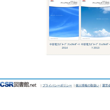
中部電力ｸﾞﾙｰﾌﾟ ｱﾆｭｱﾙﾚﾎﾟｰﾄ
中部電力ｸﾞﾙｰﾌﾟ ｱﾆｭｱﾙﾚﾎﾟ
2014
ﾄ 2013
｜
プライバシーポリシー
｜
個人情報の取扱い
｜
運営