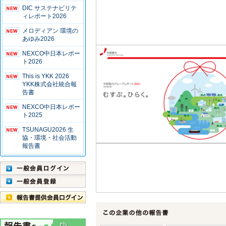
DIC サステナビリテ
ィレポート2026
メロディアン 環境の
あゆみ2026
NEXCO中日本レポー
ト2026
This is YKK 2026
YKK株式会社統合報
告書
NEXCO中日本レポー
ト2025
TSUNAGU2026 生
協・環境・社会活動
報告書