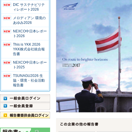
DIC サステナビリテ
ィレポート2026
メロディアン 環境の
あゆみ2026
NEXCO中日本レポー
ト2026
This is YKK 2026
YKK株式会社統合報
告書
NEXCO中日本レポー
ト2025
TSUNAGU2026 生
協・環境・社会活動
報告書