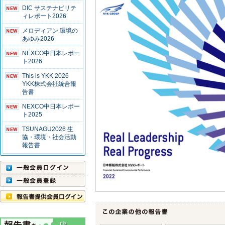
DIC サステナビリテ
ィレポート2026
メロディアン 環境の
あゆみ2026
NEXCO中日本レポー
ト2026
This is YKK 2026
YKK株式会社統合報
告書
NEXCO中日本レポー
ト2025
TSUNAGU2026 生
協・環境・社会活動
報告書