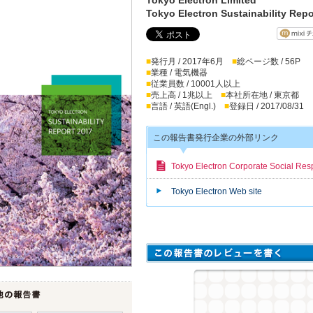
Tokyo Electron Sustainability Repo
■
発行月 / 2017年6月
■
総ページ数 / 56P
■
業種 / 電気機器
■
従業員数 / 10001人以上
■
売上高 / 1兆以上
■
本社所在地 / 東京都
■
言語 / 英語(Engl.)
■
登録日 / 2017/08/31
この報告書発行企業の外部リンク
Tokyo Electron Corporate Social Resp
Tokyo Electron Web site