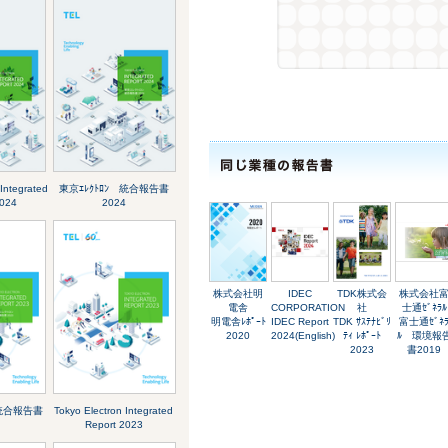
Integrated
東京ｴﾚｸﾄﾛﾝ 統合報告書
2024
2024
株式会社明
IDEC
TDK株式会
株式会社
電舎
CORPORATION
社
士通ｾﾞﾈﾗﾙ
明電舎ﾚﾎﾟｰﾄ
IDEC Report
TDK ｻｽﾃﾅﾋﾞﾘ
富士通ｾﾞﾈ
2020
2024(English)
ﾃｨ ﾚﾎﾟｰﾄ
ﾙ 環境報
2023
書2019
 統合報告書
Tokyo Electron Integrated
Report 2023