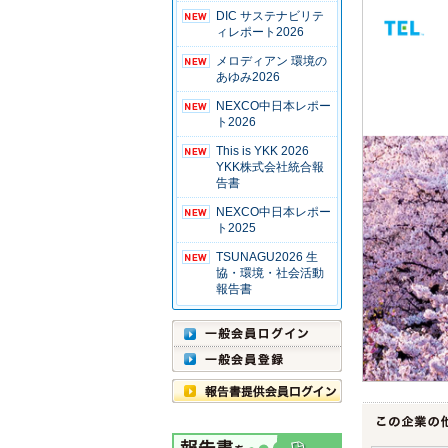
DIC サステナビリテ
ィレポート2026
メロディアン 環境の
あゆみ2026
NEXCO中日本レポー
ト2026
This is YKK 2026
YKK株式会社統合報
告書
NEXCO中日本レポー
ト2025
TSUNAGU2026 生
協・環境・社会活動
報告書