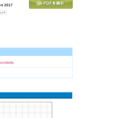
rt 2017
onsibility