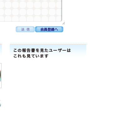
富
ﾗ
告