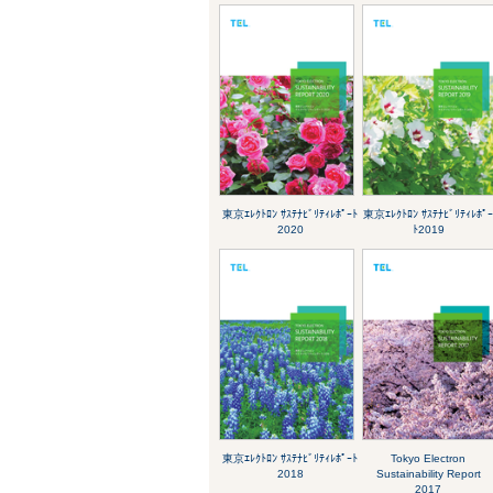
東京ｴﾚｸﾄﾛﾝ ｻｽﾃﾅﾋﾞﾘﾃｨﾚﾎﾟｰﾄ
東京ｴﾚｸﾄﾛﾝ ｻｽﾃﾅﾋﾞﾘﾃｨﾚﾎﾟ
2020
ﾄ2019
東京ｴﾚｸﾄﾛﾝ ｻｽﾃﾅﾋﾞﾘﾃｨﾚﾎﾟｰﾄ
Tokyo Electron
2018
Sustainability Report
2017