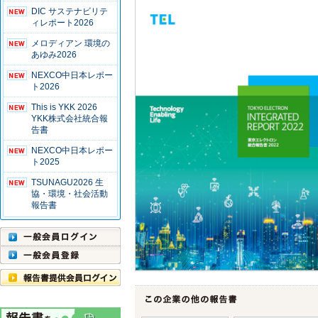
DIC サステナビリテ
ィレポート2026
メロディアン 環境の
あゆみ2026
NEXCO中日本レポー
ト2026
This is YKK 2026
YKK株式会社統合報
告書
NEXCO中日本レポー
ト2025
TSUNAGU2026 生
協・環境・社会活動
報告書