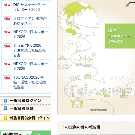
DIC サステナビリテ
ィレポート2026
メロディアン 環境の
あゆみ2026
NEXCO中日本レポー
ト2026
This is YKK 2026
YKK株式会社統合報
告書
NEXCO中日本レポー
ト2025
TSUNAGU2026 生
協・環境・社会活動
報告書