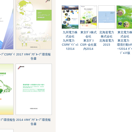
九州電力株
東京ｶﾞｽ株式
北海道電力
東北電力
式会社
会社
株式会社
式会社
九州電力
東京ｶﾞｽ
北海道電力
東北電
CSRﾀﾞｲｼﾞｪｽ
CSR･会社案
2015
環境行動ﾚﾎ
ﾄ2014
内2014
ｰﾄ2014 ﾀﾞ
ｼﾞｪｽﾄ版
ﾙｰﾌﾟCSRﾀﾞｲ
2017 ｴﾈﾙｷﾞｱｸﾞﾙｰﾌﾟ環境報
ﾄ
告書
ﾞﾙｰﾌﾟ環境報告
2014 ｴﾈﾙｷﾞｱｸﾞﾙｰﾌﾟ環境報
告書