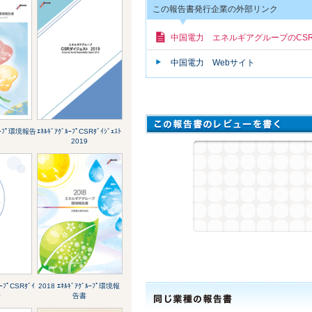
この報告書発行企業の外部リンク
中国電力 エネルギアグループのCS
中国電力 Webサイト
ﾞﾙｰﾌﾟ環境報告
ｴﾈﾙｷﾞｱｸﾞﾙｰﾌﾟCSRﾀﾞｲｼﾞｪｽﾄ
2019
ﾙｰﾌﾟCSRﾀﾞｲ
2018 ｴﾈﾙｷﾞｱｸﾞﾙｰﾌﾟ環境報
ﾄ
告書