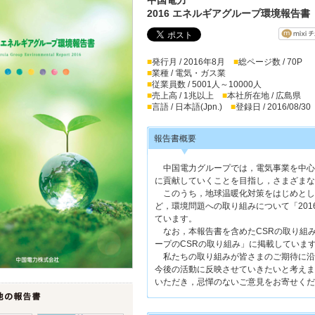
2016 エネルギアグループ環境報告書
■
発行月 / 2016年8月
■
総ページ数 / 70P
■
業種 / 電気・ガス業
■
従業員数 / 5001人～10000人
■
売上高 / 1兆以上
■
本社所在地 / 広島県
■
言語 / 日本語(Jpn.)
■
登録日 / 2016/08/30
報告書概要
中国電力グループでは，電気事業を中心
に貢献していくことを目指し，さまざまな
このうち，地球温暖化対策をはじめとし
ど，環境問題への取り組みについて「20
ています。
なお，本報告書を含めたCSRの取り組
ープのCSRの取り組み」に掲載していま
私たちの取り組みが皆さまのご期待に沿
今後の活動に反映させていきたいと考えま
いただき，忌憚のないご意見をお寄せくだ