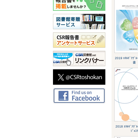
2019 ｴﾈﾙｷﾞｱｸ
書
2018 ｴﾈﾙｷﾞｱｸﾞ
ｼﾞｪｽ