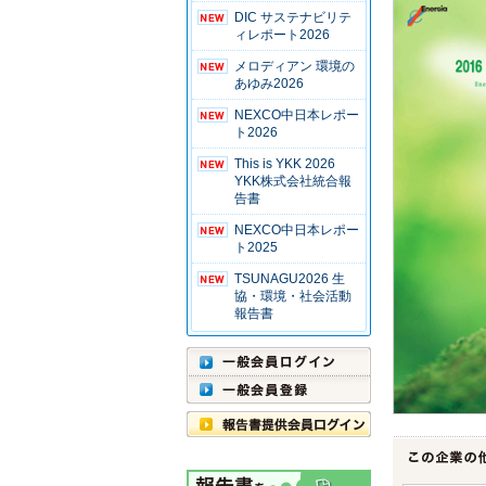
DIC サステナビリテ
ィレポート2026
メロディアン 環境の
あゆみ2026
NEXCO中日本レポー
ト2026
This is YKK 2026
YKK株式会社統合報
告書
NEXCO中日本レポー
ト2025
TSUNAGU2026 生
協・環境・社会活動
報告書