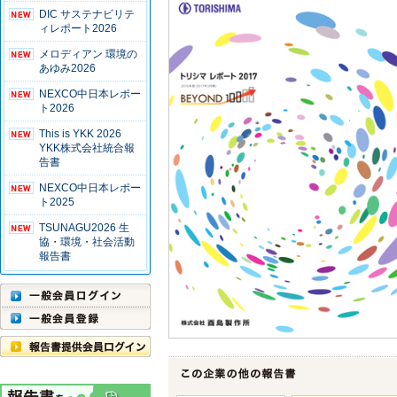
DIC サステナビリテ
ィレポート2026
メロディアン 環境の
あゆみ2026
NEXCO中日本レポー
ト2026
This is YKK 2026
YKK株式会社統合報
告書
NEXCO中日本レポー
ト2025
TSUNAGU2026 生
協・環境・社会活動
報告書