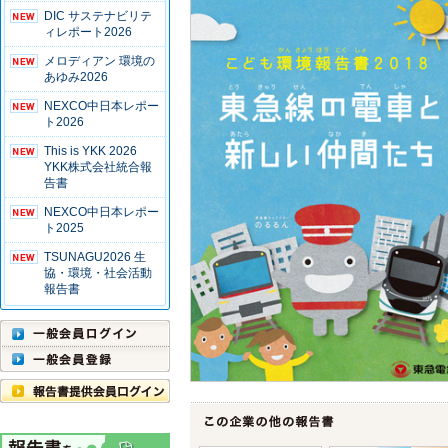
DIC サステナビリテ
ィレポート2026
メロディアン 環境の
あゆみ2026
NEXCO中日本レポー
ト2026
This is YKK 2026
YKK株式会社統合報
告書
NEXCO中日本レポー
ト2025
TSUNAGU2026 生
協・環境・社会活動
報告書