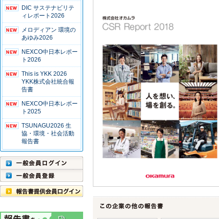
DIC サステナビリテ
ィレポート2026
メロディアン 環境の
あゆみ2026
NEXCO中日本レポー
ト2026
This is YKK 2026
YKK株式会社統合報
告書
NEXCO中日本レポー
ト2025
TSUNAGU2026 生
協・環境・社会活動
報告書