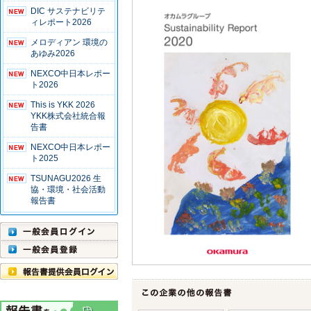
DIC サステナビリテ
ィレポート2026
メロディアン 環境の
あゆみ2026
NEXCO中日本レポー
ト2026
This is YKK 2026
YKK株式会社統合報
告書
NEXCO中日本レポー
ト2025
TSUNAGU2026 生
協・環境・社会活動
報告書