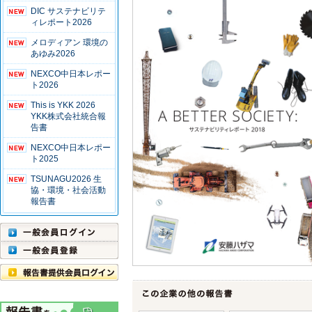
DIC サステナビリテ
ィレポート2026
メロディアン 環境の
あゆみ2026
NEXCO中日本レポー
ト2026
This is YKK 2026
YKK株式会社統合報
告書
NEXCO中日本レポー
ト2025
TSUNAGU2026 生
協・環境・社会活動
報告書