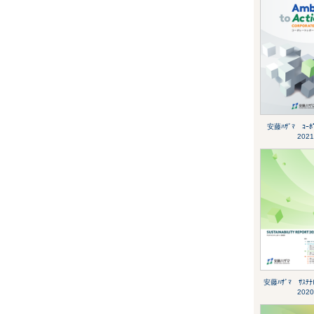
安藤ﾊｻﾞﾏ ｺｰﾎﾟ
2021
安藤ﾊｻﾞﾏ ｻｽﾃﾅﾋ
2020