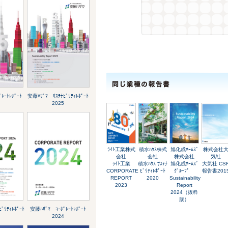
ﾚｰﾄﾚﾎﾟｰﾄ
安藤ﾊｻﾞﾏ ｻｽﾃﾅﾋﾞﾘﾃｨﾚﾎﾟｰﾄ
2025
ﾗｲﾄ工業株式
積水ﾊｳｽ株式
旭化成ﾎｰﾑｽﾞ
株式会社
会社
会社
株式会社
気社
ﾗｲﾄ工業
積水ﾊｳｽ ｻｽﾃﾅ
旭化成ﾎｰﾑｽﾞ
大気社 CS
CORPORATE
ﾋﾞﾘﾃｨﾚﾎﾟｰﾄ
ｸﾞﾙｰﾌﾟ
報告書201
REPORT
2020
Sustainability
2023
Report
2024（抜粋
版）
ﾞﾘﾃｨﾚﾎﾟｰﾄ
安藤ﾊｻﾞﾏ ｺｰﾎﾟﾚｰﾄﾚﾎﾟｰﾄ
2024