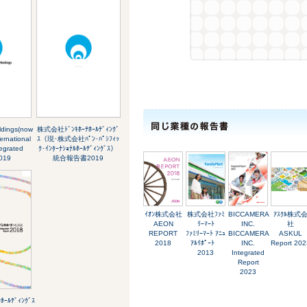
ldings(now
株式会社ﾄﾞﾝｷﾎｰﾃﾎｰﾙﾃﾞｨﾝｸﾞ
ernational
ｽ（現･株式会社ﾊﾟﾝ･ﾊﾟｼﾌｨｯ
egrated
ｸ･ｲﾝﾀｰﾅｼｮﾅﾙﾎｰﾙﾃﾞｨﾝｸﾞｽ）
019
統合報告書2019
ｲｵﾝ株式会社
株式会社ﾌｧﾐ
BICCAMERA
ｱｽｸﾙ株式
AEON
ﾘｰﾏｰﾄ
INC.
社
REPORT
ﾌｧﾐﾘｰﾏｰﾄ ｱﾆｭ
BICCAMERA
ASKUL
2018
ｱﾙﾘﾎﾟｰﾄ
INC.
Report 202
2013
Integrated
Report
2023
ｰﾙﾃﾞｨﾝｸﾞｽ