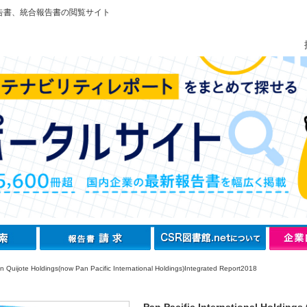
告書、統合報告書の閲覧サイト
Quijote Holdings(now Pan Pacific International Holdings)Integrated Report2018
Pan Pacific International Holdings