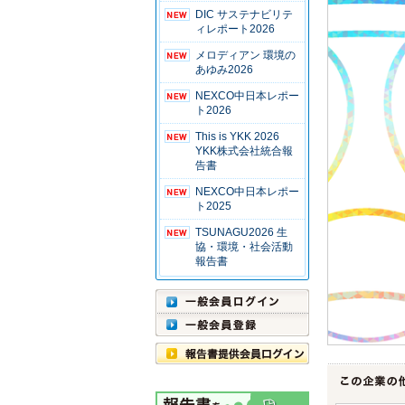
DIC サステナビリテ
ィレポート2026
メロディアン 環境の
あゆみ2026
NEXCO中日本レポー
ト2026
This is YKK 2026
YKK株式会社統合報
告書
NEXCO中日本レポー
ト2025
TSUNAGU2026 生
協・環境・社会活動
報告書