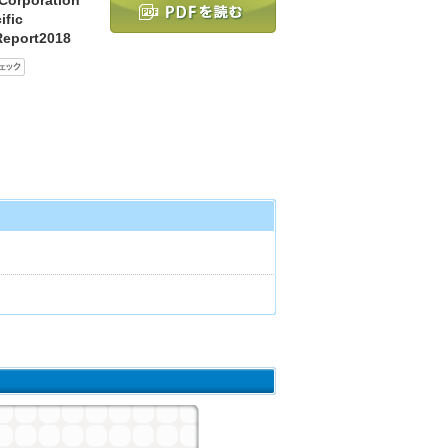
ific
 Report2018