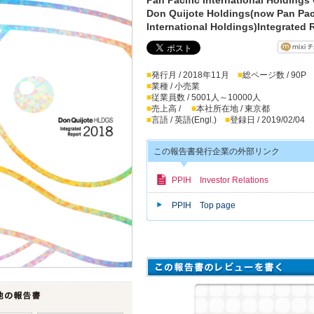
Don Quijote Holdings(now Pan Pac
International Holdings)Integrated
■
発行月 / 2018年11月
■
総ページ数 / 90P
■
業種 / 小売業
■
従業員数 / 5001人～10000人
■
売上高 /
■
本社所在地 / 東京都
■
言語 / 英語(Engl.)
■
登録日 / 2019/02/04
この報告書発行企業の外部リンク
PPIH Investor Relations
PPIH Top page