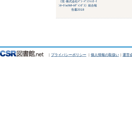
（現･株式会社ﾊﾟﾝ･ﾊﾟｼﾌｨｯｸ･ｲ
ﾝﾀｰﾅｼｮﾅﾙﾎｰﾙﾃﾞｨﾝｸﾞｽ）統合報
告書2018
｜
プライバシーポリシー
｜
個人情報の取扱い
｜
運営