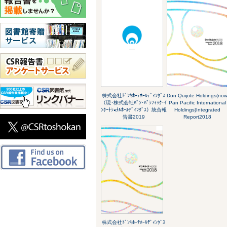
株式会社ﾄﾞﾝｷﾎｰﾃﾎｰﾙﾃﾞｨﾝｸﾞｽ
Don Quijote Holdings(no
（現･株式会社ﾊﾟﾝ･ﾊﾟｼﾌｨｯｸ･ｲ
Pan Pacific International
ﾝﾀｰﾅｼｮﾅﾙﾎｰﾙﾃﾞｨﾝｸﾞｽ）統合報
Holdings)Integrated
告書2019
Report2018
株式会社ﾄﾞﾝｷﾎｰﾃﾎｰﾙﾃﾞｨﾝｸﾞｽ