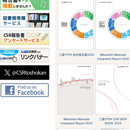
三菱ﾏﾃﾘｱﾙ 統合報告書2020
Mitsubishi Materials
Integrated Report 2020
Mitsubishi Materials
三菱ﾏﾃﾘｱﾙ CSR DATA
Integrated Report 2019
BOOK 2018