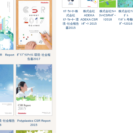
ｴｱ･ｳｫｰﾀｰ株
株式会社
株式会社ｸﾚﾊ
株式会社ﾏ
式会社
ADEKA
ｸﾚﾊCSRﾚﾎﾟｰ
ﾀﾞﾑ
ｴｱ･ｳｫｰﾀｰ 環
ADEKA CSR
ﾄ2018
ﾏﾝﾀﾞﾑ 考働
境･社会報告
ﾚﾎﾟｰﾄ 2015
ﾎﾟｰﾄ2016
書2015
SR Report
ﾎﾟﾘﾌﾟﾗｽﾁｯｸｽ 環境･社会報
告書2017
 環境･社会報告
Polyplastics CSR Report
6
2015