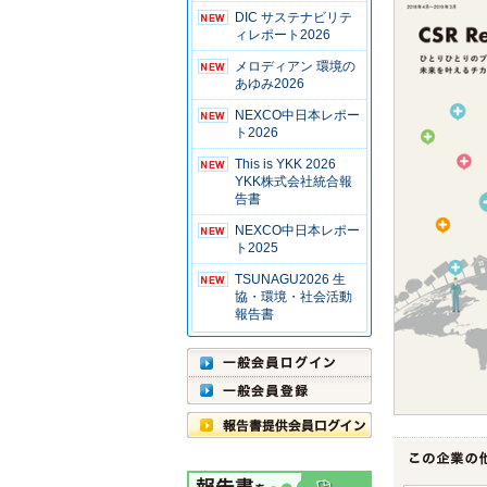
DIC サステナビリテ
ィレポート2026
メロディアン 環境の
あゆみ2026
NEXCO中日本レポー
ト2026
This is YKK 2026
YKK株式会社統合報
告書
NEXCO中日本レポー
ト2025
TSUNAGU2026 生
協・環境・社会活動
報告書