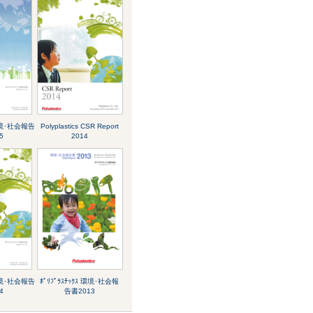
 環境･社会報告
Polyplastics CSR Report
5
2014
 環境･社会報告
ﾎﾟﾘﾌﾟﾗｽﾁｯｸｽ 環境･社会報
4
告書2013