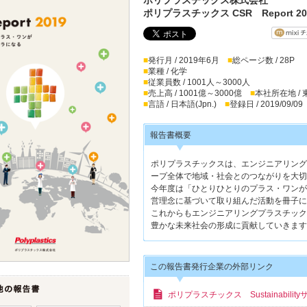
ポリプラスチックス CSR Report 20
■
発行月 / 2019年6月
■
総ページ数 / 28P
■
業種 / 化学
■
従業員数 / 1001人～3000人
■
売上高 / 1001億～3000億
■
本社所在地 /
■
言語 / 日本語(Jpn.)
■
登録日 / 2019/09/09
報告書概要
ポリプラスチックスは、エンジニアリング
ープ全体で地域・社会とのつながりを大切
今年度は「ひとりひとりのプラス・ワンが
営理念に基づいて取り組んだ活動を冊子に
これからもエンジニアリングプラスチック
豊かな未来社会の形成に貢献していきます
この報告書発行企業の外部リンク
ポリプラスチックス Sustainabilit