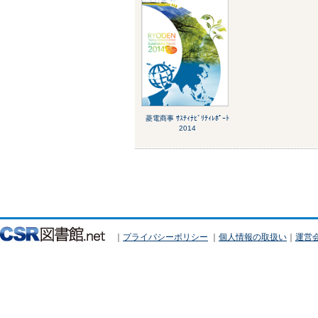
菱電商事 ｻｽﾃｨﾅﾋﾞﾘﾃｨﾚﾎﾟｰﾄ
2014
｜
プライバシーポリシー
｜
個人情報の取扱い
｜
運営