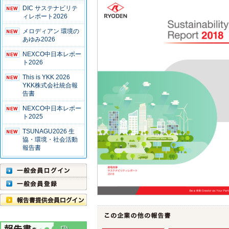
DIC サステナビリテ
ィレポート2026
メロディアン 環境の
あゆみ2026
NEXCO中日本レポー
ト2026
This is YKK 2026
YKK株式会社統合報
告書
NEXCO中日本レポー
ト2025
TSUNAGU2026 生
協・環境・社会活動
報告書