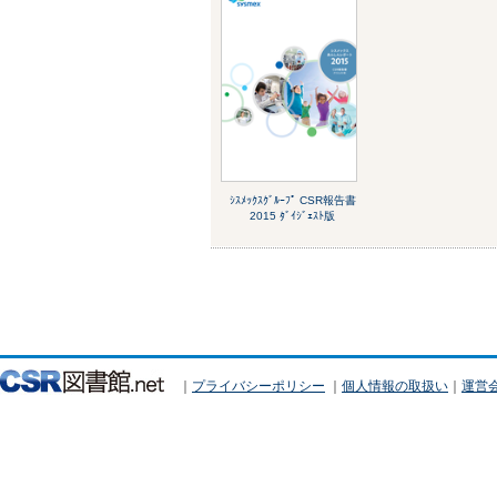
ｼｽﾒｯｸｽｸﾞﾙｰﾌﾟ CSR報告書
2015 ﾀﾞｲｼﾞｪｽﾄ版
｜
プライバシーポリシー
｜
個人情報の取扱い
｜
運営