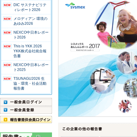
DIC サステナビリテ
ィレポート2026
メロディアン 環境の
あゆみ2026
NEXCO中日本レポー
ト2026
This is YKK 2026
YKK株式会社統合報
告書
NEXCO中日本レポー
ト2025
TSUNAGU2026 生
協・環境・社会活動
報告書