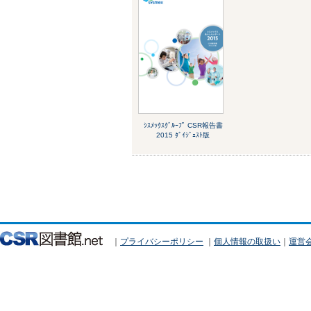
ｼｽﾒｯｸｽｸﾞﾙｰﾌﾟ CSR報告書
2015 ﾀﾞｲｼﾞｪｽﾄ版
｜
プライバシーポリシー
｜
個人情報の取扱い
｜
運営