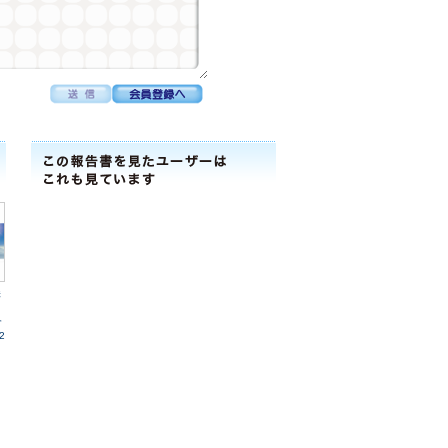
株
合
2