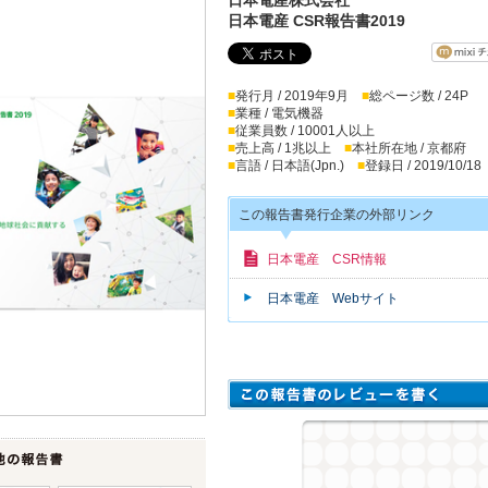
日本電産 CSR報告書2019
■
発行月 / 2019年9月
■
総ページ数 / 24P
■
業種 / 電気機器
■
従業員数 / 10001人以上
■
売上高 / 1兆以上
■
本社所在地 / 京都府
■
言語 / 日本語(Jpn.)
■
登録日 / 2019/10/18
この報告書発行企業の外部リンク
日本電産 CSR情報
日本電産 Webサイト