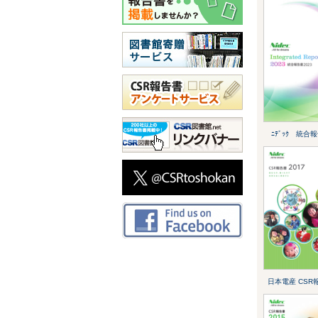
ﾆﾃﾞｯｸ 統合報
日本電産 CSR報