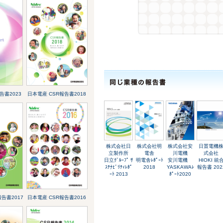
告書2023
日本電産 CSR報告書2018
株式会社日
株式会社明
株式会社安
日置電機
立製作所
電舎
川電機
式会社
日立ｸﾞﾙｰﾌﾟ ｻ
明電舎ﾚﾎﾟｰﾄ
安川電機
HIOKI 統
ｽﾃﾅﾋﾞﾘﾃｨﾚﾎﾟ
2018
YASKAWAﾚ
報告書 202
ｰﾄ 2013
ﾎﾟｰﾄ2020
告書2017
日本電産 CSR報告書2016