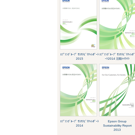
ｴﾌﾟｿﾝｸﾞﾙｰﾌﾟ ｻｽﾃﾅﾋﾞﾘﾃｨﾚﾎﾟｰﾄ
ｴﾌﾟｿﾝｸﾞﾙｰﾌﾟ ｻｽﾃﾅﾋﾞﾘﾃｨﾚﾎ
2015
ｰﾄ2014 活動ﾊｲﾗｲﾄ
ｴﾌﾟｿﾝｸﾞﾙｰﾌﾟ ｻｽﾃﾅﾋﾞﾘﾃｨﾚﾎﾟｰﾄ
Epson Group
2014
Sustainability Report
2013