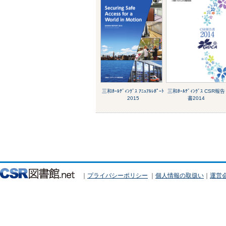
三和ﾎｰﾙﾃﾞｨﾝｸﾞｽ ｱﾆｭｱﾙﾚﾎﾟｰﾄ
三和ﾎｰﾙﾃﾞｨﾝｸﾞｽ CSR報告
2015
書2014
｜
プライバシーポリシー
｜
個人情報の取扱い
｜
運営